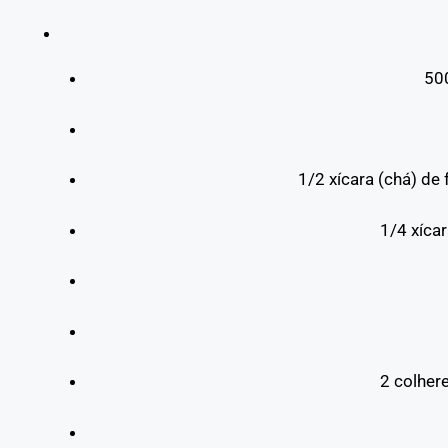
50
1/2 xícara (chá) d
1/4 xícar
2 colher