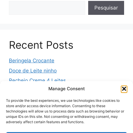
Pesquisar
Recent Posts
Beringela Crocante
Doce de Leite ninho
Recheio Creme 4 Leites
Manage Consent
Água de Louro para o Jejum
Massa Folhada da Vovó
To provide the best experiences, we use technologies like cookies to
store and/or access device information. Consenting to these
technologies will allow us to process data such as browsing behavior or
unique IDs on this site. Not consenting or withdrawing consent, may
adversely affect certain features and functions.