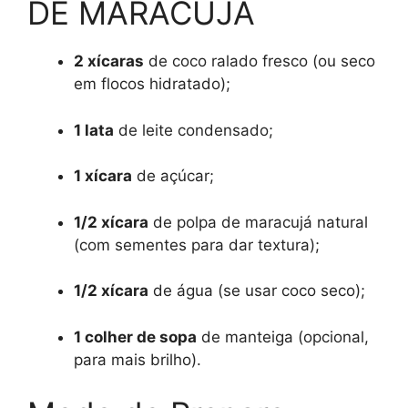
DE MARACUJÁ
2 xícaras
de coco ralado fresco (ou seco
em flocos hidratado);
1 lata
de leite condensado;
1 xícara
de açúcar;
1/2 xícara
de polpa de maracujá natural
(com sementes para dar textura);
1/2 xícara
de água (se usar coco seco);
1 colher de sopa
de manteiga (opcional,
para mais brilho).