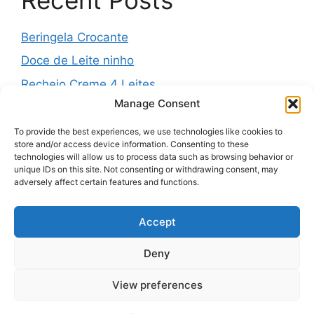
Beringela Crocante
Doce de Leite ninho
Recheio Creme 4 Leites
Manage Consent
Água de Louro para o Jejum
Massa Folhada da Vovó
To provide the best experiences, we use technologies like cookies to
store and/or access device information. Consenting to these
technologies will allow us to process data such as browsing behavior or
unique IDs on this site. Not consenting or withdrawing consent, may
adversely affect certain features and functions.
Recent Comments
Accept
Nenhum comentário para mostrar.
Deny
View preferences
© 2026 Receitas 90
• Built with
GeneratePress