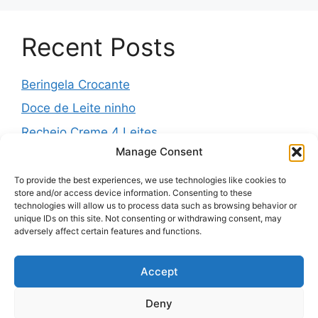
Recent Posts
Beringela Crocante
Doce de Leite ninho
Recheio Creme 4 Leites
Manage Consent
Água de Louro para o Jejum
Massa Folhada da Vovó
To provide the best experiences, we use technologies like cookies to
store and/or access device information. Consenting to these
technologies will allow us to process data such as browsing behavior or
unique IDs on this site. Not consenting or withdrawing consent, may
adversely affect certain features and functions.
Recent Comments
Accept
Nenhum comentário para mostrar.
Deny