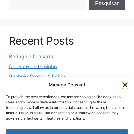
Pesquisar
Recent Posts
Beringela Crocante
Doce de Leite ninho
Recheio Creme 4 Leites
Manage Consent
Água de Louro para o Jejum
Massa Folhada da Vovó
To provide the best experiences, we use technologies like cookies to
store and/or access device information. Consenting to these
technologies will allow us to process data such as browsing behavior or
unique IDs on this site. Not consenting or withdrawing consent, may
adversely affect certain features and functions.
Recent Comments