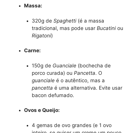
Massa:
320g de
Spaghetti
(é a massa
tradicional, mas pode usar
Bucatini
ou
Rigatoni
)
Carne:
150g de
Guanciale
(bochecha de
porco curada) ou
Pancetta
. O
guanciale
é o autêntico, mas a
pancetta
é uma alternativa. Evite usar
bacon defumado.
Ovos e Queijo:
4 gemas de ovo grandes (e 1 ovo
inteiro, se quiser um creme um pouco