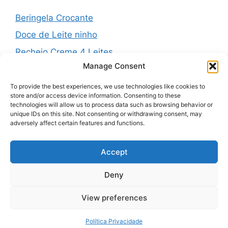
Beringela Crocante
Doce de Leite ninho
Recheio Creme 4 Leites
Manage Consent
Água de Louro para o Jejum
Massa Folhada da Vovó
To provide the best experiences, we use technologies like cookies to
store and/or access device information. Consenting to these
technologies will allow us to process data such as browsing behavior or
unique IDs on this site. Not consenting or withdrawing consent, may
adversely affect certain features and functions.
Recent Comments
Accept
Nenhum comentário para mostrar.
Deny
View preferences
© 2026 Receitas 90
• Built with
GeneratePress
Política Privacidade