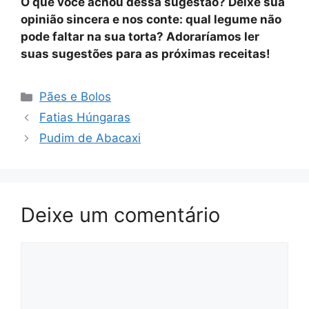
O que você achou dessa sugestão? Deixe sua
opinião sincera e nos conte: qual legume não
pode faltar na sua torta? Adoraríamos ler
suas sugestões para as próximas receitas!
Categorias
Pães e Bolos
Fatias Húngaras
Pudim de Abacaxi
Deixe um comentário
Comentário