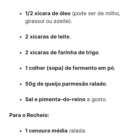
1/2 xícara de óleo
(pode ser de milho,
girassol ou azeite).
2 xícaras de leite
.
2 xícaras de farinha de trigo
.
1 colher (sopa) de fermento em pó
.
50g de queijo parmesão ralado
.
Sal e pimenta-do-reino
a gosto.
Para o Recheio:
1 cenoura média
ralada.