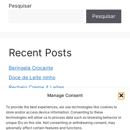
Pesquisar
Pesquisar
Recent Posts
Beringela Crocante
Doce de Leite ninho
Recheio Creme 4 Leites
Manage Consent
Água de Louro para o Jejum
Massa Folhada da Vovó
To provide the best experiences, we use technologies like cookies to
store and/or access device information. Consenting to these
technologies will allow us to process data such as browsing behavior or
unique IDs on this site. Not consenting or withdrawing consent, may
adversely affect certain features and functions.